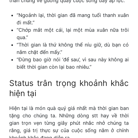
than chung về guồng quay cuộc sống đầy áp lực.
“Ngoảnh lại, thời gian đã mang tuổi thanh xuân
đi mất.”
“Chớp mắt một cái, lại một mùa xuân nữa trôi
qua.”
“Thời gian là thứ không thể níu giữ, dù bạn có
nắm chặt đến mấy.”
“Đừng bao giờ nói ‘để sau’, vì sau này không ai
biết thời gian còn lại bao nhiêu.”
Status trân trọng khoảnh khắc
hiện tại
Hiện tại là món quà quý giá nhất mà thời gian ban
tặng cho chúng ta. Những dòng
stt hay về thời
gian
trọn vẹn từng giây phút nhắc nhở chúng ta
rằng, giá trị thực sự của cuộc sống nằm ở chính
khoảnh khắc đang diễn ra.