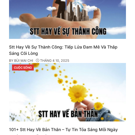
Stt Hay Về Sự Thành Công: Tiếp Lửa Đam Mê Và Thắp
Sáng Cõi Lòng
BY
BÙI MAI CHI
THÁNG 4 10, 2025
CUỘC SỐNG
CATEGORIES
101+ Stt Hay Về Bản Thân – Tự Tin Tỏa Sáng Mỗi Ngày