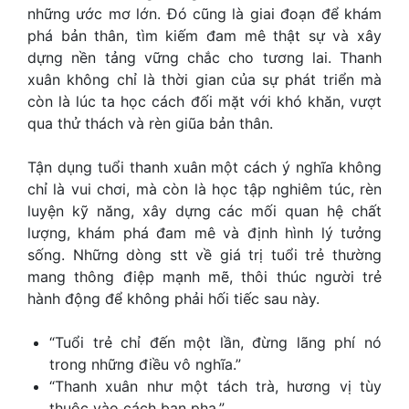
những ước mơ lớn. Đó cũng là giai đoạn để khám
phá bản thân, tìm kiếm đam mê thật sự và xây
dựng nền tảng vững chắc cho tương lai. Thanh
xuân không chỉ là thời gian của sự phát triển mà
còn là lúc ta học cách đối mặt với khó khăn, vượt
qua thử thách và rèn giũa bản thân.
Tận dụng tuổi thanh xuân một cách ý nghĩa không
chỉ là vui chơi, mà còn là học tập nghiêm túc, rèn
luyện kỹ năng, xây dựng các mối quan hệ chất
lượng, khám phá đam mê và định hình lý tưởng
sống. Những dòng stt về giá trị tuổi trẻ thường
mang thông điệp mạnh mẽ, thôi thúc người trẻ
hành động để không phải hối tiếc sau này.
“Tuổi trẻ chỉ đến một lần, đừng lãng phí nó
trong những điều vô nghĩa.”
“Thanh xuân như một tách trà, hương vị tùy
thuộc vào cách bạn pha.”