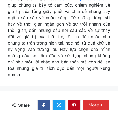
giúp chúng ta bày tỏ cảm xúc, chiêm nghiệm về
giá trị của từng giây phút và chia sẻ những suy
ngẫm sâu sắc về cuộc sống. Từ những dòng
stt
hay về thời gian
ngắn gọn về sự trôi nhanh của
thời gian, đến những câu nói sâu sắc về sự thay
đổi và giá trị của tuổi trẻ, tất cả đều nhắc nhở
chúng ta trân trọng hiện tại, học hỏi từ quá khứ và
hy vọng vào tương lai. Hãy lựa chọn cho mình
những câu nói tâm đắc và sử dụng chúng không
chỉ như một lời nhắc nhở bản thân mà còn để lan
tỏa những giá trị tích cực đến mọi người xung
quanh.
Share Mor
More +
Share
Share
Share
Share
on
on
on