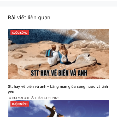
Facebook
Twitter
Pinterest
Bài viết liên quan
CUỘC SỐNG
CATEGORIES
Stt hay về biển và anh – Lãng mạn giữa sóng nước và tình
yêu
BY
BÙI MAI CHI
THÁNG 4 11, 2025
CUỘC SỐNG
CATEGORIES