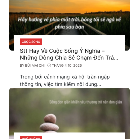
CUỘC SỐNG
CATEGORIES
Stt Hay Về Cuộc Sống Ý Nghĩa –
Những Dòng Chia Sẻ Chạm Đến Trái
Tim
BY
BÙI MAI CHI
THÁNG 4 10, 2025
Trong bối cảnh mạng xã hội tràn ngập
thông tin, việc tìm kiếm nội dung…
CUỘC SỐNG