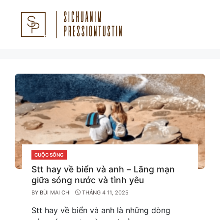
Skip
to
content
Menu
CUỘC SỐNG
CATEGORIES
Stt hay về biển và anh – Lãng mạn
giữa sóng nước và tình yêu
BY
BÙI MAI CHI
THÁNG 4 11, 2025
Stt hay về biển và anh là những dòng