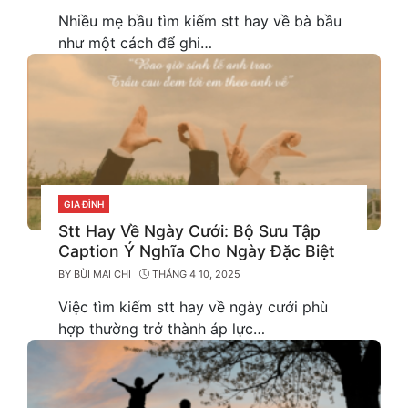
Nhiều mẹ bầu tìm kiếm stt hay về bà bầu
như một cách để ghi…
GIA ĐÌNH
CATEGORIES
Stt Hay Về Ngày Cưới: Bộ Sưu Tập
Caption Ý Nghĩa Cho Ngày Đặc Biệt
BY
BÙI MAI CHI
THÁNG 4 10, 2025
Việc tìm kiếm stt hay về ngày cưới phù
hợp thường trở thành áp lực…