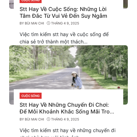
CATEGORIES
Stt Hay Về Cuộc Sống: Những Lời
Tâm Đắc Từ Vui Vẻ Đến Suy Ngẫm
BY
BÙI MAI CHI
THÁNG 4 9, 2025
Việc tìm kiếm stt hay về cuộc sống để
chia sẻ trở thành một thách…
CUỘC SỐNG
CATEGORIES
Stt Hay Về Những Chuyến Đi Chơi:
Để Mỗi Khoảnh Khắc Sống Mãi Trong
Tim
BY
BÙI MAI CHI
THÁNG 4 9, 2025
Việc tìm kiếm stt hay về những chuyến đi