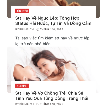
TÌNH YÊU
CATEGORIES
Stt Hay Về Ngực Lép: Tổng Hợp
Status Hài Hước, Tự Tin Và Đồng Cảm
BY
BÙI MAI CHI
THÁNG 4 10, 2025
Tại sao việc tìm kiếm stt hay về ngực lép
lại trở nên phổ biến…
GIA ĐÌNH
CATEGORIES
Stt Hay Về Vợ Chồng Trẻ: Chia Sẻ
Tình Yêu Qua Từng Dòng Trạng Thái
BY
BÙI MAI CHI
THÁNG 4 10, 2025