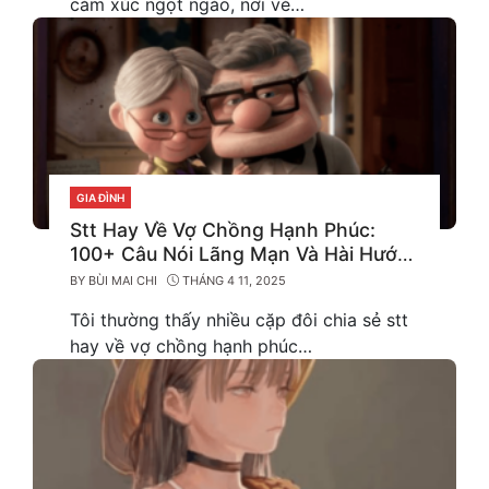
cảm xúc ngọt ngào, nơi vẻ…
GIA ĐÌNH
CATEGORIES
Stt Hay Về Vợ Chồng Hạnh Phúc:
100+ Câu Nói Lãng Mạn Và Hài Hước
Ý Nghĩa
BY
BÙI MAI CHI
THÁNG 4 11, 2025
Tôi thường thấy nhiều cặp đôi chia sẻ stt
hay về vợ chồng hạnh phúc…