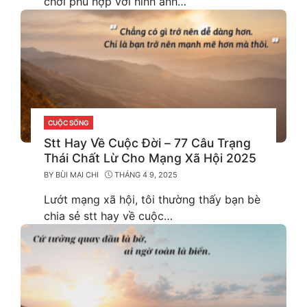
chơi phù hợp với hình ảnh…
CUỘC SỐNG
CATEGORIES
Stt Hay Về Cuộc Đời – 77 Câu Trạng
Thái Chất Lừ Cho Mạng Xã Hội 2025
BY
BÙI MAI CHI
THÁNG 4 9, 2025
Lướt mạng xã hội, tôi thường thấy bạn bè
chia sẻ stt hay về cuộc…