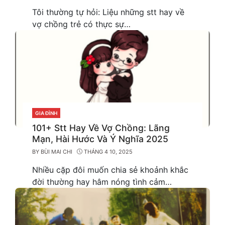
Tôi thường tự hỏi: Liệu những stt hay về
vợ chồng trẻ có thực sự…
GIA ĐÌNH
CATEGORIES
101+ Stt Hay Về Vợ Chồng: Lãng
Mạn, Hài Hước Và Ý Nghĩa 2025
BY
BÙI MAI CHI
THÁNG 4 10, 2025
Nhiều cặp đôi muốn chia sẻ khoảnh khắc
đời thường hay hâm nóng tình cảm…