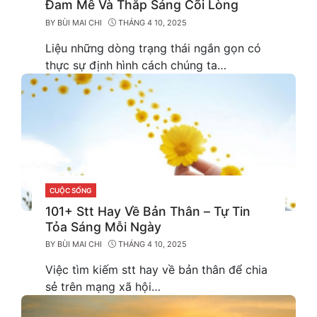
Đam Mê Và Thắp Sáng Cõi Lòng
BY
BÙI MAI CHI
THÁNG 4 10, 2025
Liệu những dòng trạng thái ngắn gọn có
thực sự định hình cách chúng ta…
CUỘC SỐNG
CATEGORIES
101+ Stt Hay Về Bản Thân – Tự Tin
Tỏa Sáng Mỗi Ngày
BY
BÙI MAI CHI
THÁNG 4 10, 2025
Việc tìm kiếm stt hay về bản thân để chia
sẻ trên mạng xã hội…