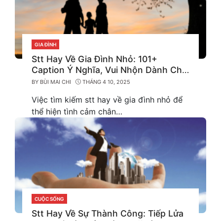
GIA ĐÌNH
CATEGORIES
Stt Hay Về Gia Đình Nhỏ: 101+
Caption Ý Nghĩa, Vui Nhộn Dành Cho
Những Khoảnh Khắc Trân Quý
BY
BÙI MAI CHI
THÁNG 4 10, 2025
Việc tìm kiếm stt hay về gia đình nhỏ để
thể hiện tình cảm chân…
CUỘC SỐNG
CATEGORIES
Stt Hay Về Sự Thành Công: Tiếp Lửa