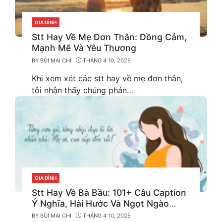
GIA ĐÌNH
CATEGORIES
Stt Hay Về Mẹ Đơn Thân: Đồng Cảm,
Mạnh Mẽ Và Yêu Thương
BY
BÙI MAI CHI
THÁNG 4 10, 2025
Khi xem xét các stt hay về mẹ đơn thân,
tôi nhận thấy chúng phản…
GIA ĐÌNH
CATEGORIES
Stt Hay Về Bà Bầu: 101+ Câu Caption
Ý Nghĩa, Hài Hước Và Ngọt Ngào
Nhất
BY
BÙI MAI CHI
THÁNG 4 10, 2025