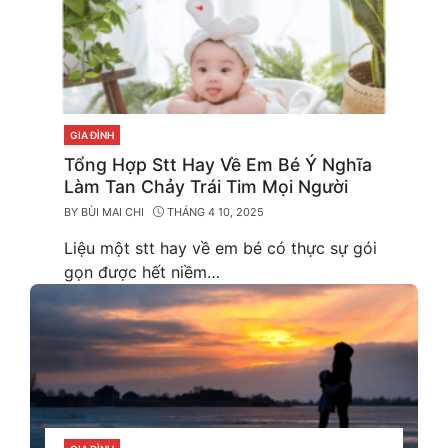
GIA ĐÌNH
CATEGORIES
Tổng Hợp Stt Hay Về Em Bé Ý Nghĩa
Làm Tan Chảy Trái Tim Mọi Người
BY
BÙI MAI CHI
THÁNG 4 10, 2025
Liệu một stt hay về em bé có thực sự gói
gọn được hết niềm…