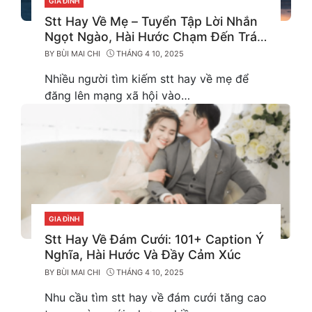
GIA ĐÌNH
CATEGORIES
Stt Hay Về Mẹ – Tuyển Tập Lời Nhắn
Ngọt Ngào, Hài Hước Chạm Đến Trái
Tim 2025
BY
BÙI MAI CHI
THÁNG 4 10, 2025
Nhiều người tìm kiếm stt hay về mẹ để
đăng lên mạng xã hội vào…
GIA ĐÌNH
CATEGORIES
Stt Hay Về Đám Cưới: 101+ Caption Ý
Nghĩa, Hài Hước Và Đầy Cảm Xúc
BY
BÙI MAI CHI
THÁNG 4 10, 2025
Nhu cầu tìm stt hay về đám cưới tăng cao