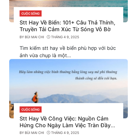
CUỘC SỐNG
CATEGORIES
Stt Hay Về Biển: 101+ Câu Thả Thính,
Truyền Tải Cảm Xúc Từ Sóng Vỗ Bờ
BY
BÙI MAI CHI
THÁNG 4 9, 2025
Tìm kiếm stt hay về biển phù hợp với bức
ảnh vừa chụp là một…
CUỘC SỐNG
CATEGORIES
Stt Hay Về Công Việc: Nguồn Cảm
Hứng Cho Ngày Làm Việc Tràn Đầy
Năng Lượng
BY
BÙI MAI CHI
THÁNG 4 9, 2025