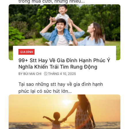
trong mùa cưới, nhưng nhiều…
GIA ĐÌNH
CATEGORIES
99+ Stt Hay Về Gia Đình Hạnh Phúc Ý
Nghĩa Khiến Trái Tim Rung Động
BY
BÙI MAI CHI
THÁNG 4 10, 2025
Tại sao những stt hay về gia đình hạnh
phúc lại có sức hút lớn…