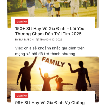
GIA ĐÌNH
CATEGORIES
150+ Stt Hay Về Gia Đình – Lời Yêu
Thương Chạm Đến Trái Tim 2025
BY
BÙI MAI CHI
THÁNG 4 10, 2025
Việc chia sẻ khoảnh khắc gia đình trên
mạng xã hội đã trở thành phương…
GIA ĐÌNH
CATEGORIES
99+ Stt Hay Về Gia Đình Vợ Chồng