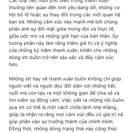
Các loại tiếc nuối phổ biến trong thanh xuân
thường liên quan đến tình yêu dang dở, những cơ
hội bỏ lỡ hoặc sự thay đổi trong các mối quan hệ
bạn bè. Những cảm xúc này mạnh mẽ bởi chúng
phản ánh sự đối mặt giữa mong đợi và thực tế,
giữa ước mơ và những giới hạn của bản thân. Sự
tương phản này làm tăng thêm giá trị và ý nghĩa
của những kỷ niệm thanh xuân, khiến cho những
dòng stt buồn trở nên sâu sắc và đầy cảm xúc
hơn.
Những
stt hay về thanh xuân buồn
không chỉ giúp
người viết và người đọc đối diện với những tiếc
nuối mà còn tạo ra một không gian để chia sẻ và
tìm kiếm sự đồng cảm. Việc viết ra những nỗi buồn
qua stt có thể là một cách chữa lành nhẹ nhàng,
giúp ta nhận ra rằng mọi cảm xúc đều có giá trị và
góp phần vào sự trưởng thành của chính mình.
Đồng thời, những dòng trạng thái này cũng thúc