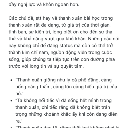
đầy nghị lực và khôn ngoan hơn.
Các chủ đề,
stt hay về thanh xuân
bài học trong
thanh xuân rất đa dạng, từ giá trị của thời gian,
tình bạn, sự kiên trì, lòng biết ơn cho đến sự tha
thứ và khả năng vượt qua khó khăn. Những câu nói
này không chỉ để đăng status mà còn có thể trở
thành kim chỉ nam, nguồn động viên trong cuộc
sống, giúp chúng ta tiếp tục trên con đường phía
trước với lòng tin và sự quyết tâm.
“Thanh xuân giống như ly cà phê đắng, càng
uống càng thấm, càng lớn càng hiểu giá trị của
nó.”
“Ta không hối tiếc vì đã sống hết mình trong
thanh xuân, chỉ tiếc rằng đã không biết trân
trọng những khoảnh khắc ấy khi còn đang diễn
ra.”
“Thanh xuân dạy tôi rằng: thất bại không phải là