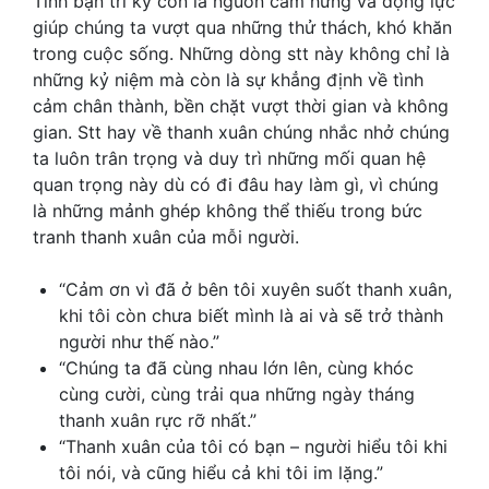
Tình bạn tri kỷ còn là nguồn cảm hứng và động lực
giúp chúng ta vượt qua những thử thách, khó khăn
trong cuộc sống. Những dòng stt này không chỉ là
những kỷ niệm mà còn là sự khẳng định về tình
cảm chân thành, bền chặt vượt thời gian và không
gian. S
tt hay về thanh xuân c
húng nhắc nhở chúng
ta luôn trân trọng và duy trì những mối quan hệ
quan trọng này dù có đi đâu hay làm gì, vì chúng
là những mảnh ghép không thể thiếu trong bức
tranh thanh xuân của mỗi người.
“Cảm ơn vì đã ở bên tôi xuyên suốt thanh xuân,
khi tôi còn chưa biết mình là ai và sẽ trở thành
người như thế nào.”
“Chúng ta đã cùng nhau lớn lên, cùng khóc
cùng cười, cùng trải qua những ngày tháng
thanh xuân rực rỡ nhất.”
“Thanh xuân của tôi có bạn – người hiểu tôi khi
tôi nói, và cũng hiểu cả khi tôi im lặng.”