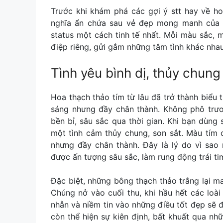
Trước khi khám phá các gợi ý
stt hay về h
nghĩa ẩn chứa sau vẻ đẹp mong manh của h
status một cách tinh tế nhất. Mỗi màu sắc,
điệp riêng, gửi gắm những tâm tình khác nhau
Tình yêu bình dị, thủy chung
Hoa thạch thảo tím từ lâu đã trở thành biểu 
sáng nhưng đầy chân thành. Không phô trươn
bền bỉ, sâu sắc qua thời gian. Khi bạn dùng
một tình cảm thủy chung, son sắt. Màu tím 
nhưng đầy chân thành. Đây là lý do vì sao 
được ấn tượng sâu sắc, làm rung động trái ti
Đặc biệt, những bông thạch thảo trắng lại m
Chúng nở vào cuối thu, khi hầu hết các loài
nhẫn và niềm tin vào những điều tốt đẹp sẽ đ
còn thể hiện sự kiên định, bất khuất qua nh