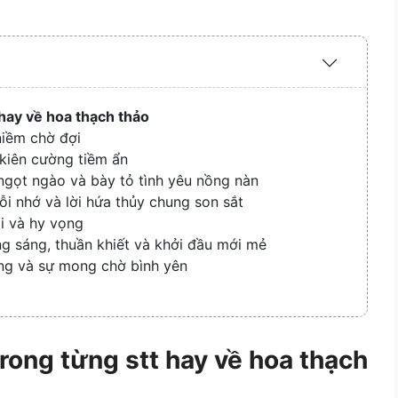
Expand
/
Collapse
 hay về hoa thạch thảo
niềm chờ đợi
 kiên cường tiềm ẩn
 ngọt ngào và bày tỏ tình yêu nồng nàn
ỗi nhớ và lời hứa thủy chung son sắt
ôi và hy vọng
ng sáng, thuần khiết và khởi đầu mới mẻ
ọng và sự mong chờ bình yên
trong từng
stt hay về hoa thạch