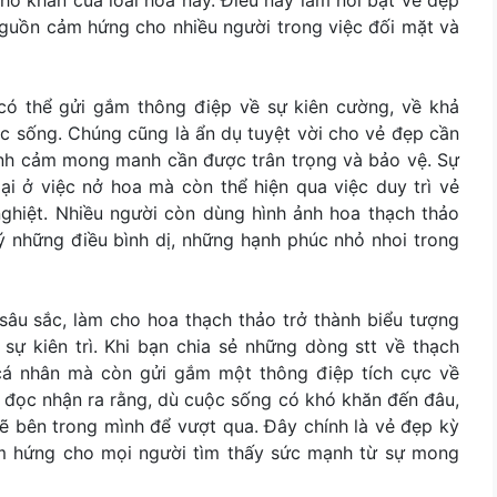
 nguồn cảm hứng cho nhiều người trong việc đối mặt và
có thể gửi gắm thông điệp về sự kiên cường, về khả
c sống. Chúng cũng là ẩn dụ tuyệt vời cho vẻ đẹp cần
ình cảm mong manh cần được trân trọng và bảo vệ. Sự
ại ở việc nở hoa mà còn thể hiện qua việc duy trì vẻ
ghiệt. Nhiều người còn dùng hình ảnh hoa thạch thảo
ý những điều bình dị, những hạnh phúc nhỏ nhoi trong
sâu sắc, làm cho hoa thạch thảo trở thành biểu tượng
sự kiên trì. Khi bạn chia sẻ những dòng stt về thạch
cá nhân mà còn gửi gắm một thông điệp tích cực về
 đọc nhận ra rằng, dù cuộc sống có khó khăn đến đâu,
ẽ bên trong mình để vượt qua. Đây chính là vẻ đẹp kỳ
ảm hứng cho mọi người tìm thấy sức mạnh từ sự mong