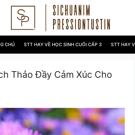
G CHỦ
STT HAY VỀ HỌC SINH CUỐI CẤP 3
STT HAY 
ạch Thảo Đầy Cảm Xúc Cho