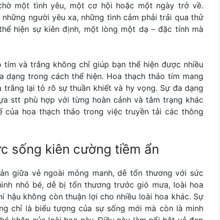
hờ một tình yêu, một cơ hội hoặc một ngày trở về.
những người yêu xa, những tình cảm phải trải qua thử
thể hiện sự kiên định, một lòng một dạ – đặc tính mà
 tím và trắng không chỉ giúp bạn thể hiện được nhiều
a dạng trong cách thể hiện. Hoa thạch thảo tím mang
 trắng lại tỏ rõ sự thuần khiết và hy vọng. Sự đa dạng
lựa stt phù hợp với từng hoàn cảnh và tâm trạng khác
ế của hoa thạch thảo trong việc truyền tải các thông
c sống kiên cường tiềm ẩn
phản giữa vẻ ngoài mỏng manh, dễ tổn thương với sức
ình nhỏ bé, dễ bị tổn thương trước gió mưa, loài hoa
hí hậu không còn thuận lợi cho nhiều loài hoa khác. Sự
ng chỉ là biểu tượng của sự sống mới mà còn là minh
hó khăn của loài hoa này. Điều này làm nổi bật vẻ đẹp