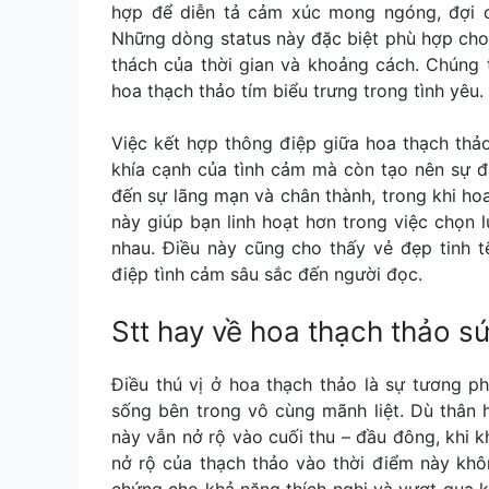
hợp để diễn tả cảm xúc mong ngóng, đợi c
Những dòng status này đặc biệt phù hợp cho 
thách của thời gian và khoảng cách. Chúng 
hoa thạch thảo tím biểu trưng trong tình yêu.
Việc kết hợp thông điệp giữa hoa thạch thảo
khía cạnh của tình cảm mà còn tạo nên sự đ
đến sự lãng mạn và chân thành, trong khi hoa
này giúp bạn linh hoạt hơn trong việc chọn 
nhau. Điều này cũng cho thấy vẻ đẹp tinh t
điệp tình cảm sâu sắc đến người đọc.
Stt hay về hoa thạch thảo
sứ
Điều thú vị ở hoa thạch thảo là sự tương 
sống bên trong vô cùng mãnh liệt. Dù thân h
này vẫn nở rộ vào cuối thu – đầu đông, khi k
nở rộ của thạch thảo vào thời điểm này khô
chứng cho khả năng thích nghi và vượt qua k