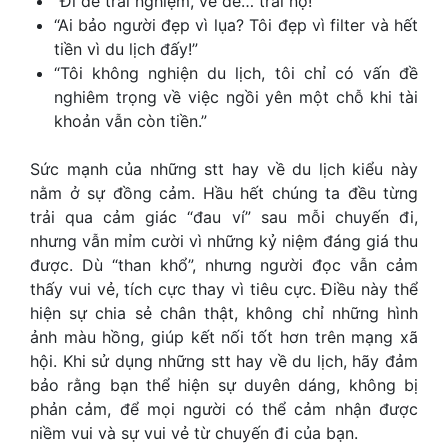
“Đi để trải nghiệm, về để… trải nợ!”
“Ai bảo người đẹp vì lụa? Tôi đẹp vì filter và hết
tiền vì du lịch đấy!”
“Tôi không nghiện du lịch, tôi chỉ có vấn đề
nghiêm trọng về việc ngồi yên một chỗ khi tài
khoản vẫn còn tiền.”
Sức mạnh của những
stt hay về du lịch
kiểu này
nằm ở sự đồng cảm. Hầu hết chúng ta đều từng
trải qua cảm giác “đau ví” sau mỗi chuyến đi,
nhưng vẫn mỉm cười vì những kỷ niệm đáng giá thu
được. Dù “than khổ”, nhưng người đọc vẫn cảm
thấy vui vẻ, tích cực thay vì tiêu cực. Điều này thể
hiện sự chia sẻ chân thật, không chỉ những hình
ảnh màu hồng, giúp kết nối tốt hơn trên mạng xã
hội. Khi sử dụng những
stt hay về du lịch
, hãy đảm
bảo rằng bạn thể hiện sự duyên dáng, không bị
phản cảm, để mọi người có thể cảm nhận được
niềm vui và sự vui vẻ từ chuyến đi của bạn.