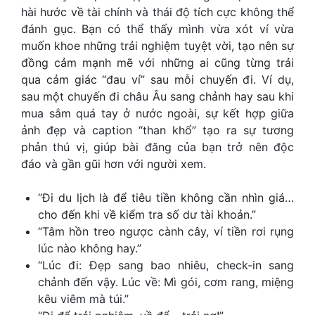
hài hước về tài chính và thái độ tích cực không thể
đánh gục. Bạn có thể thấy mình vừa xót ví vừa
muốn khoe những trải nghiệm tuyệt vời, tạo nên sự
đồng cảm mạnh mẽ với những ai cũng từng trải
qua cảm giác “đau ví” sau mỗi chuyến đi. Ví dụ,
sau một chuyến đi châu Âu sang chảnh hay sau khi
mua sắm quá tay ở nước ngoài, sự kết hợp giữa
ảnh đẹp và caption “than khổ” tạo ra sự tương
phản thú vị, giúp bài đăng của bạn trở nên độc
đáo và gần gũi hơn với người xem.
“Đi du lịch là để tiêu tiền không cần nhìn giá…
cho đến khi về kiểm tra số dư tài khoản.”
“Tâm hồn treo ngược cành cây, ví tiền rơi rụng
lúc nào không hay.”
“Lúc đi: Đẹp sang bao nhiêu, check-in sang
chảnh đến vậy. Lúc về: Mì gói, cơm rang, miệng
kêu viêm mà túi.”