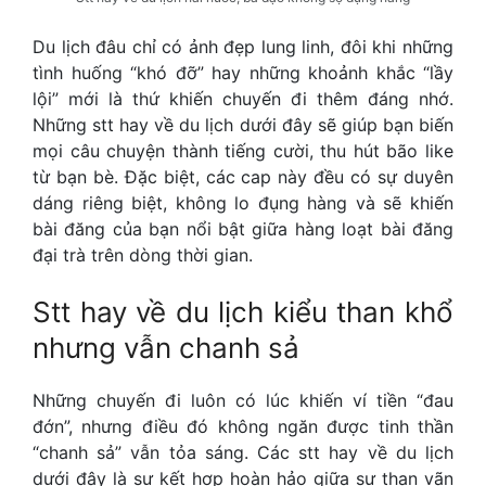
Du lịch đâu chỉ có ảnh đẹp lung linh, đôi khi những
tình huống “khó đỡ” hay những khoảnh khắc “lầy
lội” mới là thứ khiến chuyến đi thêm đáng nhớ.
Những
stt hay về du lịch
dưới đây sẽ giúp bạn biến
mọi câu chuyện thành tiếng cười, thu hút bão like
từ bạn bè. Đặc biệt, các cap này đều có sự duyên
dáng riêng biệt, không lo đụng hàng và sẽ khiến
bài đăng của bạn nổi bật giữa hàng loạt bài đăng
đại trà trên dòng thời gian.
Stt hay về du lịch
kiểu than khổ
nhưng vẫn chanh sả
Những chuyến đi luôn có lúc khiến ví tiền “đau
đớn”, nhưng điều đó không ngăn được tinh thần
“chanh sả” vẫn tỏa sáng. Các
stt hay về du lịch
dưới đây là sự kết hợp hoàn hảo giữa sự than vãn