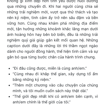
Không gì xinh đẹp hơn tình yêu được nuôi dưỡng
qua những chuyến đi. Khi hai người cùng chia sẻ
những trải nghiệm mới, vượt qua thử thách và tạo
nên kỷ niệm, tình cảm ấy trở nên sâu đậm và bền
vững hơn. Cùng nhau khám phá những địa điểm
mới, tận hưởng những khoảnh khắc lãng mạn dưới
ánh hoàng hôn hay bên bờ biển, đều là những trải
nghiệm quý giá giúp gắn kết mối quan hệ. Những
caption dưới đây là những lời thì thầm ngọt ngào
dành cho người đồng hành, thể hiện tình cảm và sự
gắn bó qua từng bước chân của hành trình chung.
“Đi đâu cũng được, miễn là cùng anh/em.”
“Cùng nhau đi khắp thế gian, xây dựng tổ ấm
bằng những kỷ niệm.”
“Thêm một chương vào câu chuyện của chúng
mình, và tôi muốn cuốn sách này thật dài.”
“Thế giới đẹp nhất khi có anh/em bên cạnh, vì
anh/em chính là thế giới của tôi.”