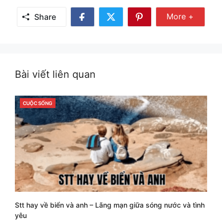
Share Mor
More +
Share
Share
Share
Share
on
on
on
Facebook
Twitter
Pinterest
Bài viết liên quan
CUỘC SỐNG
CATEGORIES
Stt hay về biển và anh – Lãng mạn giữa sóng nước và tình
yêu