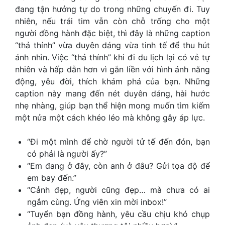
đang tận hưởng tự do trong những chuyến đi. Tuy
nhiên, nếu trái tim vẫn còn chỗ trống cho một
người đồng hành đặc biệt, thì đây là những caption
“thả thính” vừa duyên dáng vừa tinh tế để thu hút
ánh nhìn. Việc “thả thính” khi đi du lịch lại có vẻ tự
nhiên và hấp dẫn hơn vì gắn liền với hình ảnh năng
động, yêu đời, thích khám phá của bạn. Những
caption này mang đến nét duyên dáng, hài hước
nhẹ nhàng, giúp bạn thể hiện mong muốn tìm kiếm
một nửa một cách khéo léo mà không gây áp lực.
“Đi một mình để chờ người tử tế đến đón, bạn
có phải là người ấy?”
“Em đang ở đây, còn anh ở đâu? Gửi tọa độ để
em bay đến.”
“Cảnh đẹp, người cũng đẹp… mà chưa có ai
ngắm cùng. Ứng viên xin mời inbox!”
“Tuyển bạn đồng hành, yêu cầu chịu khó chụp