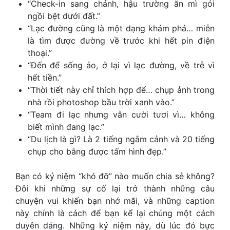
“Check-in sang chảnh, hậu trường ăn mì gói
ngồi bệt dưới đất.”
“Lạc đường cũng là một dạng khám phá… miễn
là tìm được đường về trước khi hết pin điện
thoại.”
“Đến để sống ảo, ở lại vì lạc đường, về trễ vì
hết tiền.”
“Thời tiết này chỉ thích hợp để… chụp ảnh trong
nhà rồi photoshop bầu trời xanh vào.”
“Team đi lạc nhưng vẫn cười tươi vì… không
biết mình đang lạc.”
“Du lịch là gì? Là 2 tiếng ngắm cảnh và 20 tiếng
chụp cho bằng được tấm hình đẹp.”
Bạn có kỷ niệm “khó đỡ” nào muốn chia sẻ không?
Đôi khi những sự cố lại trở thành những câu
chuyện vui khiến bạn nhớ mãi, và những caption
này chính là cách để bạn kể lại chúng một cách
duyên dáng. Những kỷ niệm này, dù lúc đó bực