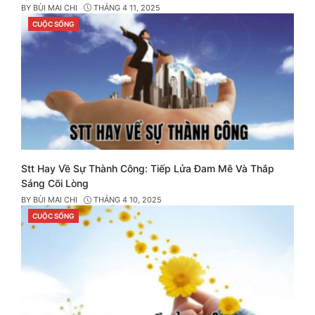
BY
BÙI MAI CHI
THÁNG 4 11, 2025
CUỘC SỐNG
CATEGORIES
Stt Hay Về Sự Thành Công: Tiếp Lửa Đam Mê Và Thắp
Sáng Cõi Lòng
BY
BÙI MAI CHI
THÁNG 4 10, 2025
CUỘC SỐNG
CATEGORIES