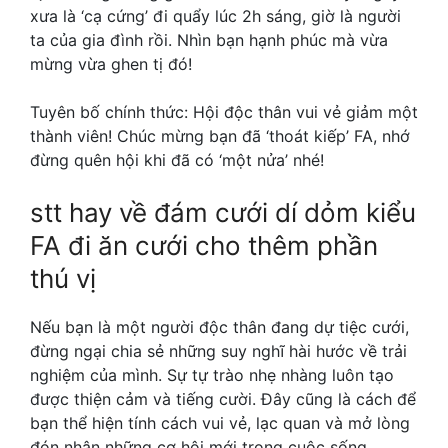
xưa là ‘cạ cứng’ đi quẩy lúc 2h sáng, giờ là người
ta của gia đình rồi. Nhìn bạn hạnh phúc mà vừa
mừng vừa ghen tị đó!
Tuyên bố chính thức: Hội độc thân vui vẻ giảm một
thành viên! Chúc mừng bạn đã ‘thoát kiếp’ FA, nhớ
đừng quên hội khi đã có ‘một nửa’ nhé!
stt hay về đám cưới
dí dỏm kiểu
FA đi ăn cưới cho thêm phần
thú vị
Nếu bạn là một người độc thân đang dự tiệc cưới,
đừng ngại chia sẻ những suy nghĩ hài hước về trải
nghiệm của mình. Sự tự trào nhẹ nhàng luôn tạo
được thiện cảm và tiếng cười. Đây cũng là cách để
bạn thể hiện tính cách vui vẻ, lạc quan và mở lòng
đón nhận những cơ hội mới trong cuộc sống.