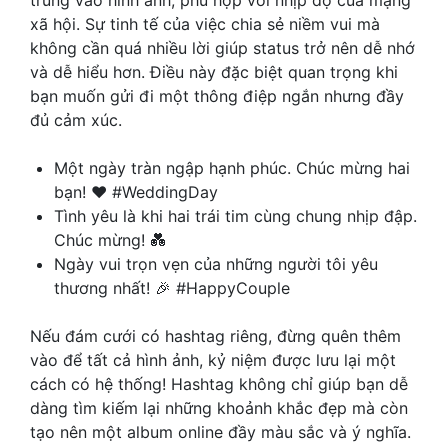
xã hội. Sự tinh tế của việc chia sẻ niềm vui mà
không cần quá nhiều lời giúp status trở nên dễ nhớ
và dễ hiểu hơn. Điều này đặc biệt quan trọng khi
bạn muốn gửi đi một thông điệp ngắn nhưng đầy
đủ cảm xúc.
Một ngày tràn ngập hạnh phúc. Chúc mừng hai
bạn! ❤️ #WeddingDay
Tình yêu là khi hai trái tim cùng chung nhịp đập.
Chúc mừng! 💑
Ngày vui trọn vẹn của những người tôi yêu
thương nhất! 🎉 #HappyCouple
Nếu đám cưới có hashtag riêng, đừng quên thêm
vào để tất cả hình ảnh, kỷ niệm được lưu lại một
cách có hệ thống! Hashtag không chỉ giúp bạn dễ
dàng tìm kiếm lại những khoảnh khắc đẹp mà còn
tạo nên một album online đầy màu sắc và ý nghĩa.