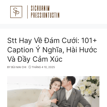
Skip
to
content
Menu
Stt Hay Về Đám Cưới: 101+
Caption Ý Nghĩa, Hài Hước
Và Đầy Cảm Xúc
BY
BÙI MAI CHI
THÁNG 4 10, 2025