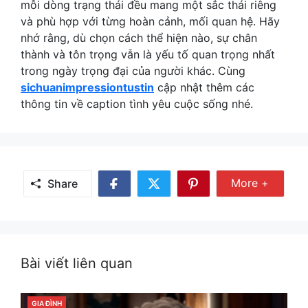
mỗi dòng trạng thái đều mang một sắc thái riêng
và phù hợp với từng hoàn cảnh, mối quan hệ. Hãy
nhớ rằng, dù chọn cách thể hiện nào, sự chân
thành và tôn trọng vẫn là yếu tố quan trọng nhất
trong ngày trọng đại của người khác. Cùng
sichuanimpressiontustin
cập nhật thêm các
thông tin về caption tình yêu cuộc sống nhé.
Share Mor
More +
Share
Share
Share
Share
on
on
on
Facebook
Twitter
Pinterest
Bài viết liên quan
GIA ĐÌNH
CATEGORIES