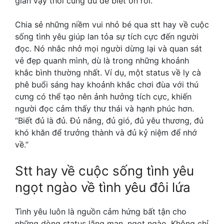
giản vậy thôi cũng đủ để biết ơn rồi.”
Chia sẻ những niềm vui nhỏ bé qua stt hay về cuộc
sống tình yêu giúp lan tỏa sự tích cực đến người
đọc. Nó nhắc nhở mọi người dừng lại và quan sát
vẻ đẹp quanh mình, dù là trong những khoảnh
khắc bình thường nhất. Ví dụ, một status về ly cà
phê buổi sáng hay khoảnh khắc chơi đùa với thú
cưng có thể tạo nên ảnh hưởng tích cực, khiến
người đọc cảm thấy thư thái và hạnh phúc hơn.
“Biết đủ là đủ. Đủ nắng, đủ gió, đủ yêu thương, đủ
khó khăn để trưởng thành và đủ kỷ niệm để nhớ
về.”
Stt hay về cuộc sống tình yêu
ngọt ngào về tình yêu đôi lứa
Tình yêu luôn là nguồn cảm hứng bất tận cho
những dòng status lãng mạn, ngọt ngào. Không chỉ