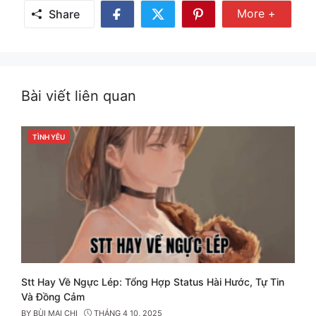
Share Mor
More +
Share
Share
Share
Share
on
on
on
Facebook
Twitter
Pinterest
Bài viết liên quan
TÌNH YÊU
CATEGORIES
Stt Hay Về Ngực Lép: Tổng Hợp Status Hài Hước, Tự Tin
Và Đồng Cảm
BY
BÙI MAI CHI
THÁNG 4 10, 2025