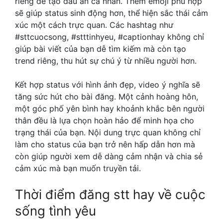
riêng để tạo dấu ấn cá nhân. Thêm emoji phù hợp
sẽ giúp status sinh động hơn, thể hiện sắc thái cảm
xúc một cách trực quan. Các hashtag như
#sttcuocsong, #stttinhyeu, #captionhay không chỉ
giúp bài viết của bạn dễ tìm kiếm mà còn tạo
trend riêng, thu hút sự chú ý từ nhiều người hơn.
Kết hợp status với hình ảnh đẹp, video ý nghĩa sẽ
tăng sức hút cho bài đăng. Một cảnh hoàng hôn,
một góc phố yên bình hay khoảnh khắc bên người
thân đều là lựa chọn hoàn hảo để minh họa cho
trạng thái của bạn. Nội dung trực quan không chỉ
làm cho status của bạn trở nên hấp dẫn hơn mà
còn giúp người xem dễ dàng cảm nhận và chia sẻ
cảm xúc mà bạn muốn truyền tải.
Thời điểm đăng stt hay về cuộc
sống tình yêu