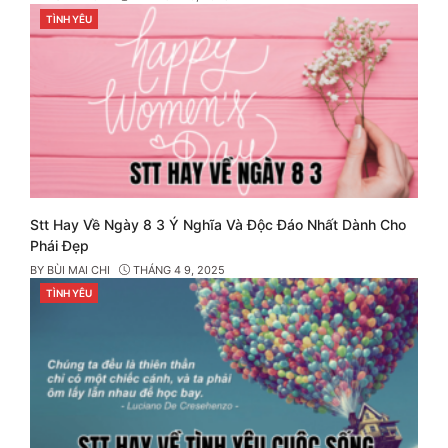
TÌNH YÊU
CATEGORIES
Stt Hay Về Ngày 8 3 Ý Nghĩa Và Độc Đáo Nhất Dành Cho
Phái Đẹp
BY
BÙI MAI CHI
THÁNG 4 9, 2025
TÌNH YÊU
CATEGORIES