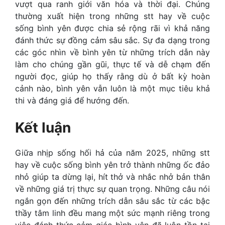
vượt qua ranh giới văn hóa và thời đại. Chúng
thường xuất hiện trong những stt hay về cuộc
sống bình yên được chia sẻ rộng rãi vì khả năng
đánh thức sự đồng cảm sâu sắc. Sự đa dạng trong
các góc nhìn về bình yên từ những trích dẫn này
làm cho chúng gần gũi, thực tế và dễ chạm đến
người đọc, giúp họ thấy rằng dù ở bất kỳ hoàn
cảnh nào, bình yên vẫn luôn là một mục tiêu khả
thi và đáng giá để hướng đến.
Kết luận
Giữa nhịp sống hối hả của năm 2025, những stt
hay về cuộc sống bình yên trở thành những ốc đảo
nhỏ giúp ta dừng lại, hít thở và nhắc nhở bản thân
về những giá trị thực sự quan trọng. Những câu nói
ngắn gọn đến những trích dẫn sâu sắc từ các bậc
thầy tâm linh đều mang một sức mạnh riêng trong
việc đánh thức cảm giác bình yên đã luôn tồn tại