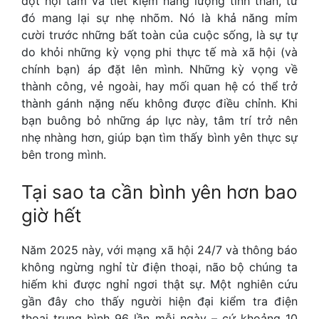
đột nội tâm và tiết kiệm năng lượng tinh thần, từ
đó mang lại sự nhẹ nhõm. Nó là khả năng mỉm
cười trước những bất toàn của cuộc sống, là sự tự
do khỏi những kỳ vọng phi thực tế mà xã hội (và
chính bạn) áp đặt lên mình. Những kỳ vọng về
thành công, vẻ ngoài, hay mối quan hệ có thể trở
thành gánh nặng nếu không được điều chỉnh. Khi
bạn buông bỏ những áp lực này, tâm trí trở nên
nhẹ nhàng hơn, giúp bạn tìm thấy bình yên thực sự
bên trong mình.
Tại sao ta cần bình yên hơn bao
giờ hết
Năm 2025 này, với mạng xã hội 24/7 và thông báo
không ngừng nghỉ từ điện thoại, não bộ chúng ta
hiếm khi được nghỉ ngơi thật sự. Một nghiên cứu
gần đây cho thấy người hiện đại kiểm tra điện
thoại trung bình 96 lần mỗi ngày – cứ khoảng 10