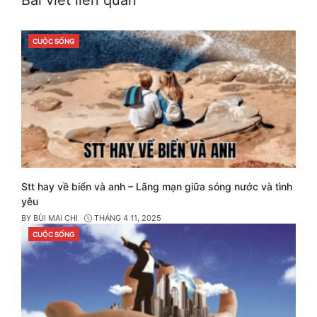
CUỘC SỐNG
CATEGORIES
Stt hay về biển và anh – Lãng mạn giữa sóng nước và tình
yêu
BY
BÙI MAI CHI
THÁNG 4 11, 2025
CUỘC SỐNG
CATEGORIES