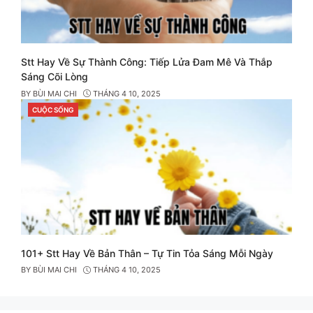
Stt Hay Về Sự Thành Công: Tiếp Lửa Đam Mê Và Thắp
Sáng Cõi Lòng
BY
BÙI MAI CHI
THÁNG 4 10, 2025
CUỘC SỐNG
CATEGORIES
101+ Stt Hay Về Bản Thân – Tự Tin Tỏa Sáng Mỗi Ngày
BY
BÙI MAI CHI
THÁNG 4 10, 2025