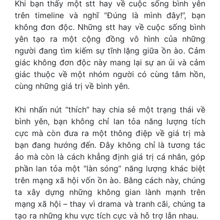
Khi bạn thấy một stt hay về cuộc sống bình yên
trên timeline và nghĩ “Đúng là mình đây!”, bạn
không đơn độc. Những
stt hay về cuộc sống bình
yên
tạo ra một cộng đồng vô hình của những
người đang tìm kiếm sự tĩnh lặng giữa ồn ào. Cảm
giác không đơn độc này mang lại sự an ủi và cảm
giác thuộc về một nhóm người có cùng tâm hồn,
cùng những giá trị về bình yên.
Khi nhấn nút “thích” hay chia sẻ một trạng thái về
bình yên, bạn không chỉ lan tỏa năng lượng tích
cực mà còn đưa ra một thông điệp về giá trị mà
bạn đang hướng đến. Đây không chỉ là tương tác
ảo mà còn là cách khẳng định giá trị cá nhân, góp
phần lan tỏa một “làn sóng” năng lượng khác biệt
trên mạng xã hội vốn ồn ào. Bằng cách này, chúng
ta xây dựng những không gian lành mạnh trên
mạng xã hội – thay vì drama và tranh cãi, chúng ta
tạo ra những khu vực tích cực và hỗ trợ lẫn nhau.