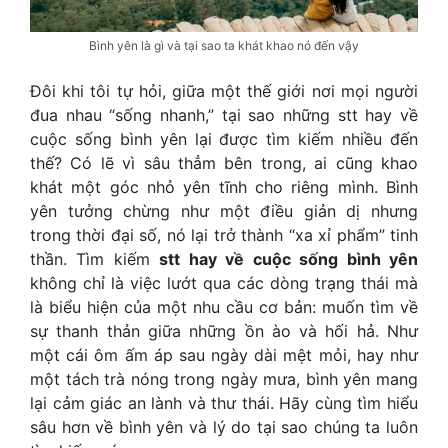
Bình yên là gì và tại sao ta khát khao nó đến vậy
Đôi khi tôi tự hỏi, giữa một thế giới nơi mọi người
đua nhau “sống nhanh,” tại sao những stt hay về
cuộc sống bình yên lại được tìm kiếm nhiều đến
thế? Có lẽ vì sâu thẳm bên trong, ai cũng khao
khát một góc nhỏ yên tĩnh cho riêng mình. Bình
yên tưởng chừng như một điều giản dị nhưng
trong thời đại số, nó lại trở thành “xa xỉ phẩm” tinh
thần. Tìm kiếm
stt hay về cuộc sống bình yên
không chỉ là việc lướt qua các dòng trạng thái mà
là biểu hiện của một nhu cầu cơ bản: muốn tìm về
sự thanh thản giữa những ồn ào và hối hả. Như
một cái ôm ấm áp sau ngày dài mệt mỏi, hay như
một tách trà nóng trong ngày mưa, bình yên mang
lại cảm giác an lành và thư thái. Hãy cùng tìm hiểu
sâu hơn về bình yên và lý do tại sao chúng ta luôn