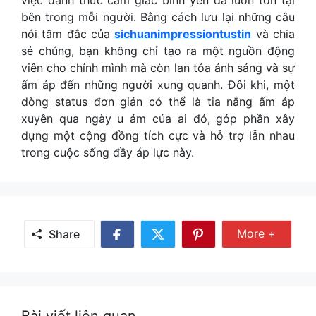
bên trong mỗi người. Bằng cách lưu lại những câu
nói tâm đắc của
sichuanimpressiontustin
và chia
sẻ chúng, bạn không chỉ tạo ra một nguồn động
viên cho chính mình mà còn lan tỏa ánh sáng và sự
ấm áp đến những người xung quanh. Đôi khi, một
dòng status đơn giản có thể là tia nắng ấm áp
xuyên qua ngày u ám của ai đó, góp phần xây
dựng một cộng đồng tích cực và hỗ trợ lẫn nhau
trong cuộc sống đầy áp lực này.
Share Mor
More +
Share
Share
Share
Share
on
on
on
Facebook
Twitter
Pinterest
Bài viết liên quan